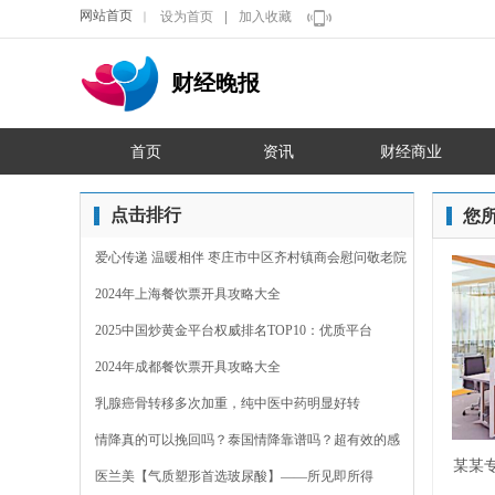
网站首页
设为首页
|
加入收藏
｜
财经晚报
首页
资讯
财经商业
点击排行
您
爱心传递 温暖相伴 枣庄市中区齐村镇商会慰问敬老院
2024年上海餐饮票开具攻略大全
2025中国炒黄金平台权威排名TOP10：优质平台
2024年成都餐饮票开具攻略大全
乳腺癌骨转移多次加重，纯中医中药明显好转
情降真的可以挽回吗？泰国情降靠谱吗？超有效的感
某某
情裂
医兰美【气质塑形首选玻尿酸】——所见即所得