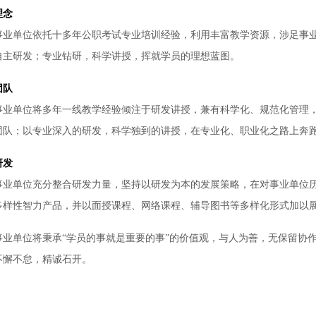
理念
事业单位依托十多年公职考试专业培训经验，利用丰富教学资源，涉足事
自主研发；专业钻研，科学讲授，挥就学员的理想蓝图。
团队
事业单位将多年一线教学经验倾注于研发讲授，兼有科学化、规范化管理
团队；以专业深入的研发，科学独到的讲授，在专业化、职业化之路上奔
研发
事业单位充分整合研发力量，坚持以研发为本的发展策略，在对事业单位
多样性智力产品，并以面授课程、网络课程、辅导图书等多样化形式加以
事业单位将秉承“学员的事就是重要的事”的价值观，与人为善，无保留协
不懈不怠，精诚石开。