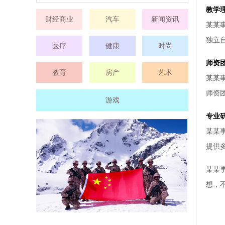
教学
财经商业
汽车
新闻资讯
某某
独立
医疗
健康
时尚
师资
教育
房产
艺术
某某
师资
游戏
专业
某某
提供
某某
想，