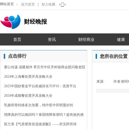
网站首页
设为首页
|
加入收藏
｜
财经晚报
首页
资讯
财经商业
健康
点击排行
您所在的位置
爱心传递 温暖相伴 枣庄市中区齐村镇商会慰问敬老院
2024年上海餐饮票开具攻略大全
来源:
|
作者:
财经
2025中国炒黄金平台权威排名TOP10：优质平台
2024年成都餐饮票开具攻略大全
乳腺癌骨转移多次加重，纯中医中药明显好转
情降真的可以挽回吗？泰国情降靠谱吗？超有效的感
情裂
医兰美【气质塑形首选玻尿酸】——所见即所得