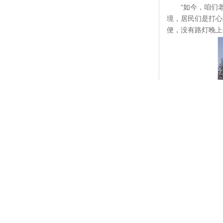
“如今，咱们
境，居民们是打心
便，没有路灯晚上
合肥市蜀山区
市2020年老旧
体、政府引领、各
国听说后，二话不
被清理一空，小区
完成了诸如平安智
关心小区建设的“