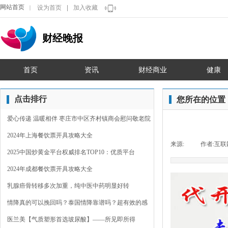
网站首页
设为首页
|
加入收藏
｜
财经晚报
首页
资讯
财经商业
健康
点击排行
您所在的位置
爱心传递 温暖相伴 枣庄市中区齐村镇商会慰问敬老院
2024年上海餐饮票开具攻略大全
来源:
|
作者:
互联
2025中国炒黄金平台权威排名TOP10：优质平台
2024年成都餐饮票开具攻略大全
乳腺癌骨转移多次加重，纯中医中药明显好转
情降真的可以挽回吗？泰国情降靠谱吗？超有效的感
情裂
医兰美【气质塑形首选玻尿酸】——所见即所得