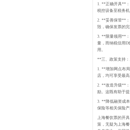
1. **正确开
税控设备至税务机
2. **妥善保
毁，确保发票的完
3. **限量领
量，而纳税信用D
用。
**三、政策支持
1. **增加网
店，均可享受最高
2. **改造升
励。这既有助于提
3. **降低融
保险等相关保险产
上海餐饮票的开具
策，无疑为上海餐