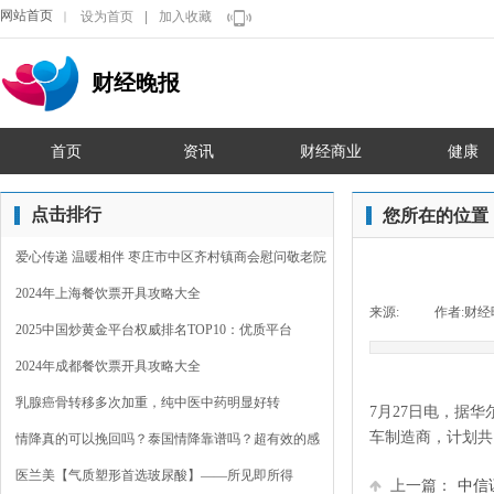
网站首页
设为首页
|
加入收藏
｜
财经晚报
首页
资讯
财经商业
健康
点击排行
您所在的位置
爱心传递 温暖相伴 枣庄市中区齐村镇商会慰问敬老院
2024年上海餐饮票开具攻略大全
来源:
|
作者:
财经
2025中国炒黄金平台权威排名TOP10：优质平台
2024年成都餐饮票开具攻略大全
乳腺癌骨转移多次加重，纯中医中药明显好转
7月27日电，据华
车制造商，计划共
情降真的可以挽回吗？泰国情降靠谱吗？超有效的感
情裂
医兰美【气质塑形首选玻尿酸】——所见即所得
上一篇：
中信