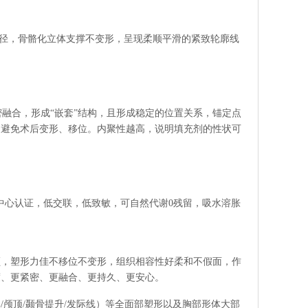
粒径，骨骼化立体支撑不变形，呈现柔顺平滑的紧致轮廓线
密融合，形成“嵌套”结构，且形成稳定的位置关系，锚定点
，避免术后变形、移位。内聚性越高，说明填充剂的性状可
中心认证，低交联，低致敏，可自然代谢0残留，吸水溶胀
颜，塑形力佳不移位不变形，组织相容性好柔和不假面，作
度、更紧密、更融合、更持久、更安心。
颅顶/颞骨提升/发际线）等全面部塑形以及胸部形体大部