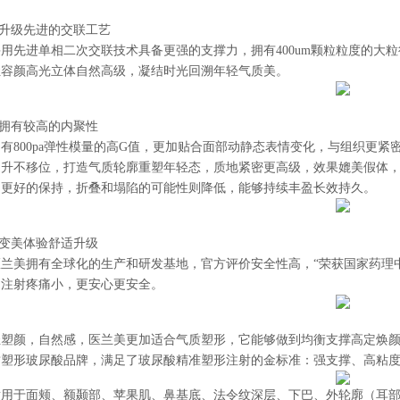
/升级先进的交联工艺
采用先进单相二次交联技术具备更强的支撑力，拥有400um颗粒粒度的大
让容颜高光立体自然高级，凝结时光回溯年轻气质美。
/拥有较高的内聚性
拥有800pa弹性模量的高G值，更加贴合面部动静态表情变化，与组织更紧
提升不移位，打造气质轮廓重塑年轻态，质地紧密更高级，效果媲美假体
到更好的保持，折叠和塌陷的可能性则降低，能够持续丰盈长效持久。
/变美体验舒适升级
医兰美拥有全球化的生产和研发基地，官方评价安全性高，“荣获国家药理
，注射疼痛小，更安心更安全。
轻塑颜，自然感，医兰美更加适合气质塑形，它能够做到均衡支撑高定焕
质塑形玻尿酸品牌，满足了玻尿酸精准塑形注射的金标准：强支撑、高粘
适用于面颊、额颞部、苹果肌、鼻基底、法令纹深层、下巴、外轮廓（耳部/