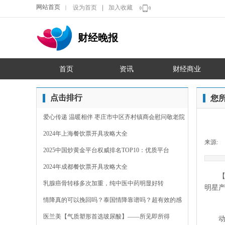
网站首页
设为首页
|
加入收藏
｜
财经晚报
首页
资讯
财经商业
点击排行
您
爱心传递 温暖相伴 枣庄市中区齐村镇商会慰问敬老院
2024年上海餐饮票开具攻略大全
来源:
2025中国炒黄金平台权威排名TOP10：优质平台
2024年成都餐饮票开具攻略大全
乳腺癌骨转移多次加重，纯中医中药明显好转
明星
情降真的可以挽回吗？泰国情降靠谱吗？超有效的感
情裂
医兰美【气质塑形首选玻尿酸】——所见即所得