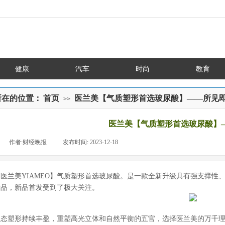
健康
汽车
时尚
教育
所在的位置：
首页
医兰美【气质塑形首选玻尿酸】——所见
>>
医兰美【气质塑形首选玻尿酸】
|
作者:
财经晚报
|
发布时间:
2023-12-18
|
|
【医兰美YIAMEO】气质塑形首选玻尿酸。是一款全新升级具有强支撑性
产品，新品首发受到了极大关注。
动态塑形持续丰盈，重塑高光立体和自然平衡的五官，选择医兰美的万千