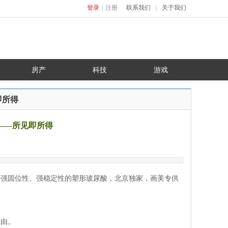
登录
|
注册
联系我们
关于我们
｜
房产
科技
游戏
即所得
——所见即所得
、强固位性、强稳定性的塑形玻尿酸，北京独家，画美专供
理由。