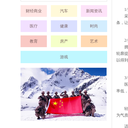
1
财经商业
汽车
新闻资讯
条，
医疗
健康
时尚
2
教育
房产
艺术
轮廓
游戏
以得
3
率低
为气