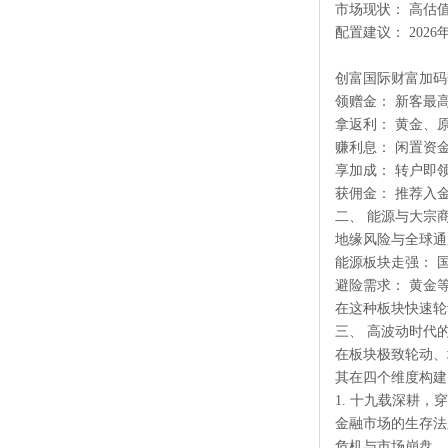
市场现状： 高估
配置建议： 20
创富国际财富加码
领赠金： 新客最高
拿返利： 黄金、
赚利息： 闲置资金
享加成： 转户即领
获佣金： 推荐入金
二、 能源与大宗
地缘风险与全球通
能源板块走强： 
避险需求： 黄金等
在这种板块快速轮
三、 高波动时代
在板块极致轮动、地
其在四个维度构建
1. 十九载深耕
金融市场的生存法则
危机与市场崩盘。