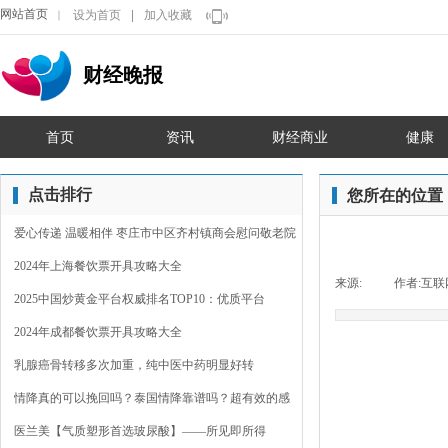
网站首页
设为首页
|
加入收藏
｜
财经晚报
首页
资讯
财经商业
健康
点击排行
您所在的位置
爱心传递 温暖相伴 枣庄市中区齐村镇商会慰问敬老院
2024年上海餐饮票开具攻略大全
来源:
|
作者:
互联
2025中国炒黄金平台权威排名TOP10：优质平台
2024年成都餐饮票开具攻略大全
乳腺癌骨转移多次加重，纯中医中药明显好转
情降真的可以挽回吗？泰国情降靠谱吗？超有效的感
情裂
医兰美【气质塑形首选玻尿酸】——所见即所得