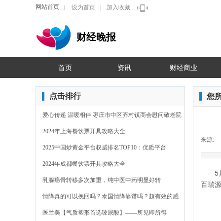
网站首页
设为首页
|
加入收藏
｜
财经晚报
首页
资讯
财经商业
点击排行
您
爱心传递 温暖相伴 枣庄市中区齐村镇商会慰问敬老院
2024年上海餐饮票开具攻略大全
来源:
2025中国炒黄金平台权威排名TOP10：优质平台
2024年成都餐饮票开具攻略大全
5
乳腺癌骨转移多次加重，纯中医中药明显好转
百瑞
情降真的可以挽回吗？泰国情降靠谱吗？超有效的感
情裂
医兰美【气质塑形首选玻尿酸】——所见即所得